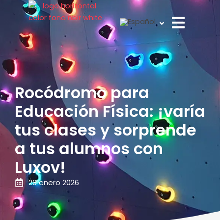
Ir
al
contenido
Rocódromo para
Educación Física: ¡varía
tus clases y sorprende
a tus alumnos con
Luxov!
28 enero 2026