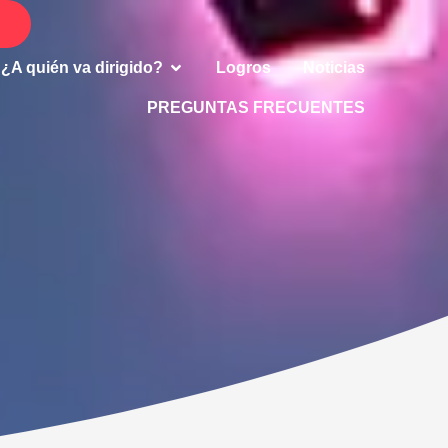
 Productos
Abrir ¿A quién va dirigido?
¿A quién va dirigido?
Logros
Noticias
PREGUNTAS FRECUENTES