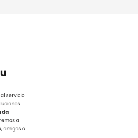
tu
al servicio
oluciones
lada
aremos a
a, amigos o