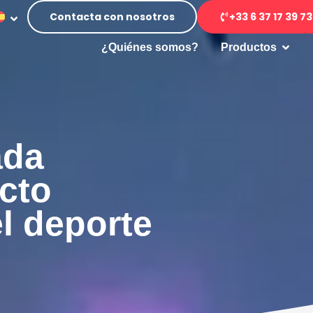
Contacta con nosotros
+33 6 37 17 39 73
Abrir
¿Quiénes somos?
Productos
ada
cto
l deporte