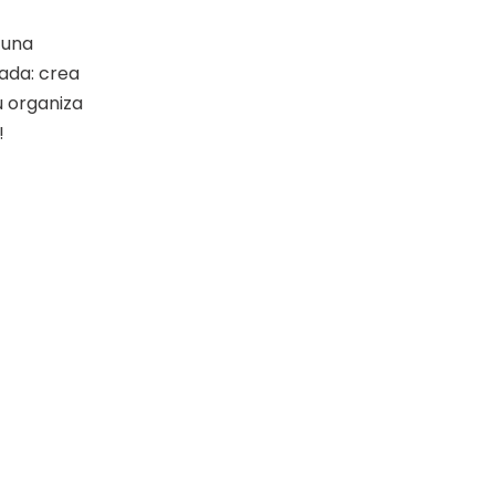
 una
nada: crea
 u organiza
!