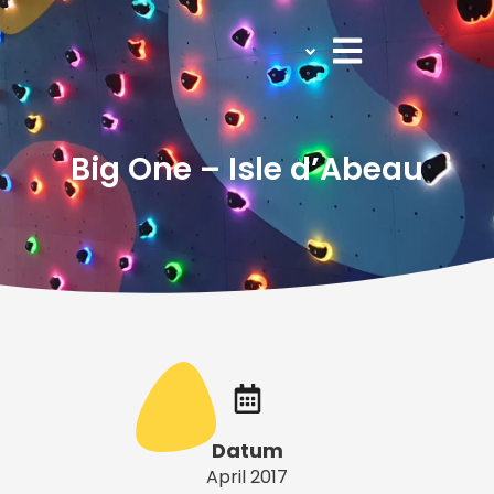
Zum
Inhalt
springen
Big One – Isle d’Abeau
Datum
April 2017