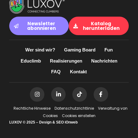
Newsletter
Katalog
abonnieren
herunterladen
Wer sind wir?
Gaming Board
Fun
Educlimb
Realisierungen
Nachrichten
FAQ
Kontakt
I
L
T
F
n
i
i
a
s
n
k
c
t
k
t
e
Rechtliche Hinweise
Datenschutzrichtlinie
Verwaltung von
a
e
o
b
Cookies
Cookies einstellen
g
d
k
o
r
i
o
LUXOV © 2025 – Design & SEO iOnweb
a
n
k
m
-
-