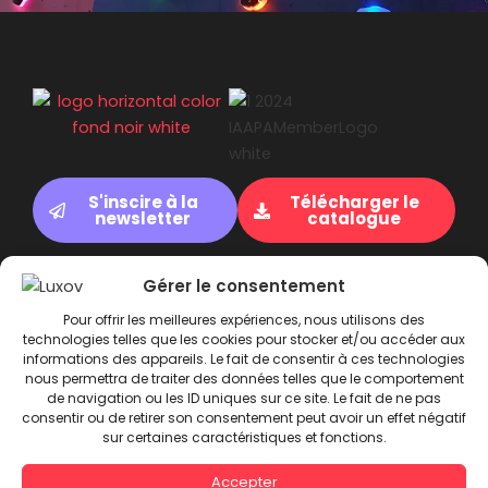
S'inscire à la
Télécharger le
newsletter
catalogue
Gérer le consentement
Qui sommes-nous ?
Gaming Board
Fun
Pour offrir les meilleures expériences, nous utilisons des
Educlimb
Réalisations
Actualités
technologies telles que les cookies pour stocker et/ou accéder aux
informations des appareils. Le fait de consentir à ces technologies
FAQ
Contact
nous permettra de traiter des données telles que le comportement
de navigation ou les ID uniques sur ce site. Le fait de ne pas
consentir ou de retirer son consentement peut avoir un effet négatif
I
L
T
F
sur certaines caractéristiques et fonctions.
n
i
i
a
s
n
k
c
Accepter